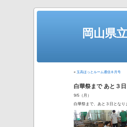
岡山県
«
玉高ほっとルーム通信８月号
白華祭まで あと３日
9/5（月）
白華祭まで、あと３日となり