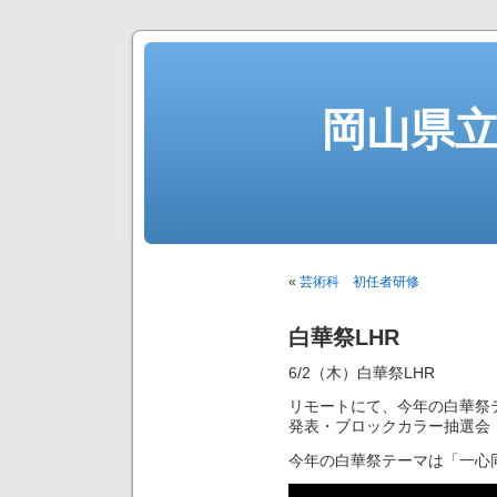
岡山県
«
芸術科 初任者研修
白華祭LHR
6/2（木）白華祭LHR
リモートにて、今年の白華祭
発表・ブロックカラー抽選会
今年の白華祭テーマは「一心