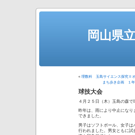
岡山県
«
理数科 玉島サイエンス探究Ⅱ
まち歩き企画 １年
球技大会
４月２５日（木）玉島の森で
昨年は、雨により中止になり
できました。
男子はソフトボール、女子は
行われました。男女ともに試