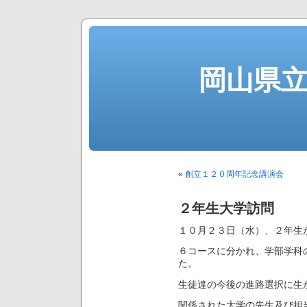
岡山県
«
創立１２０周年記念講演会
２年生大学訪問
１０月２３日（水）、２年生
６コースに分かれ、学部学科
た。
生徒達の今後の進路選択に生
関係された大学の先生及び担