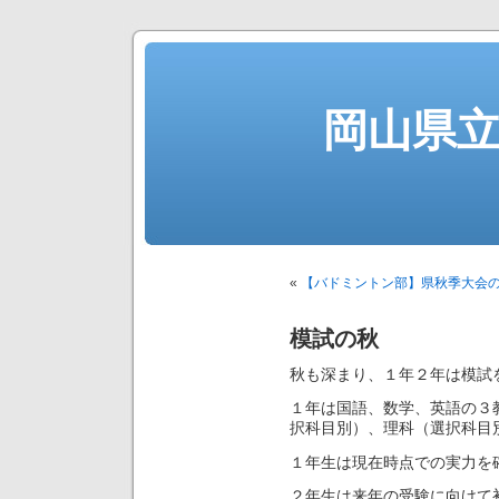
岡山県
«
【バドミントン部】県秋季大会
模試の秋
秋も深まり、１年２年は模試
１年は国語、数学、英語の３
択科目別）、理科（選択科目
１年生は現在時点での実力を
２年生は来年の受験に向けて