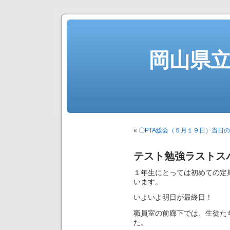
岡山県
«
〇PTA総会（５月１９日）当日
テスト勉強ラストス
１年生にとっては初めての定
います。
いよいよ明日が最終日！
職員室の前廊下では、生徒た
た。