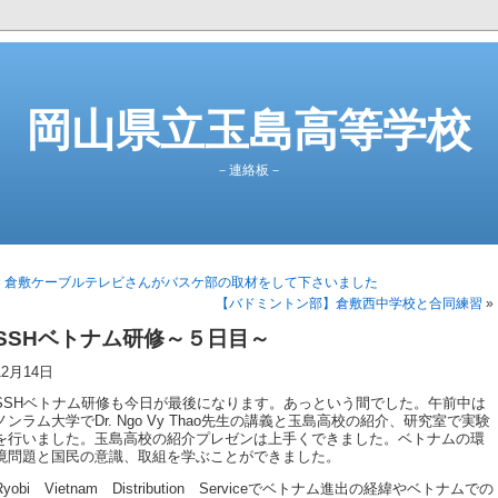
岡山県立玉島高等学校
－連絡板－
«
倉敷ケーブルテレビさんがバスケ部の取材をして下さいました
【バドミントン部】倉敷西中学校と合同練習
»
SSHベトナム研修～５日目～
12月14日
SSHベトナム研修も今日が最後になります。あっという間でした。午前中は
ノンラム大学で
Dr. Ngo Vy Thao
先生の講義と玉島高校の紹介、研究室で実験
を行いました。玉島高校の紹介プレゼンは上手くできました。ベトナムの環
境問題と国民の意識、取組を学ぶことができました。
Ryobi Vietnam Distribution Service
でベトナム進出の経緯やベトナムでの