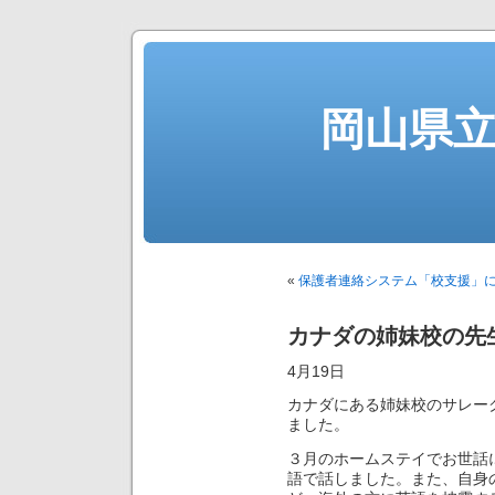
岡山県
«
保護者連絡システム「校支援」
カナダの姉妹校の先
4月19日
カナダにある姉妹校のサレー
ました。
３月のホームステイでお世話
語で話しました。また、自身