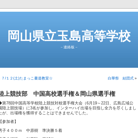
岡山県立玉島高等学校
－連絡板－
«
７/１２(土)たまっこ書道教室☆
白華祭 結団式
»
陸上競技部 中国高校選手権＆岡山県選手権
◆第78回中国高等学校陸上競技対校選手権大会（6月19～22日、広島広域公
園陸上競技場）に3名が参加し、インターハイ出場を目指し全力を尽くしまし
たが、出場権を獲得することはできませんでした。
【参加者】
男子４００ｍ 中原樹 準決勝５着