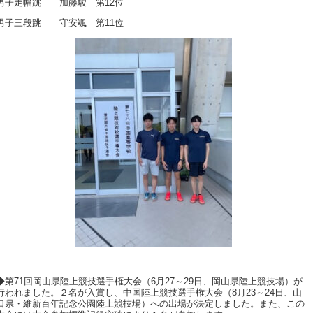
男子走幅跳 加藤駿 第12位
男子三段跳 守安颯 第11位
◆第71回岡山県陸上競技選手権大会（6月27～29日、岡山県陸上競技場）が
行われました。２名が入賞し、中国陸上競技選手権大会（8月23～24日、山
口県・維新百年記念公園陸上競技場）への出場が決定しました。また、この