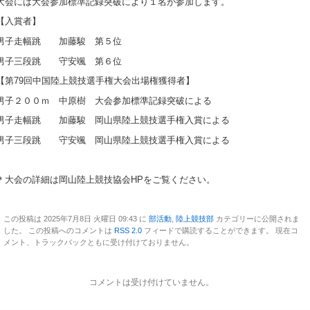
大会には大会参加標準記録突破により１名が参加します。
【入賞者】
男子走幅跳 加藤駿 第５位
男子三段跳 守安颯 第６位
【第79回中国陸上競技選手権大会出場権獲得者】
男子２００ｍ 中原樹 大会参加標準記録突破による
男子走幅跳 加藤駿 岡山県陸上競技選手権入賞による
男子三段跳 守安颯 岡山県陸上競技選手権入賞による
＊大会の詳細は岡山陸上競技協会HPをご覧ください。
この投稿は 2025年7月8日 火曜日 09:43 に
部活動
,
陸上競技部
カテゴリーに公開されま
した。 この投稿へのコメントは
RSS 2.0
フィードで購読することができます。 現在コ
メント、トラックバックともに受け付けておりません。
コメントは受け付けていません。