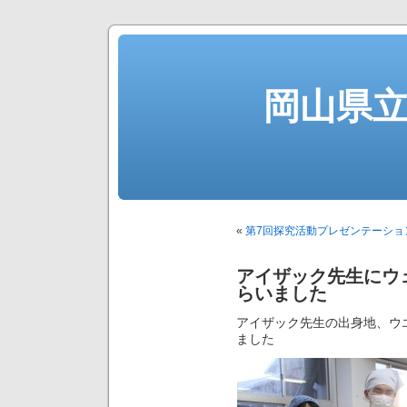
岡山県
«
第7回探究活動プレゼンテーショ
アイザック先生にウ
らいました
アイザック先生の出身地、ウエール
ました