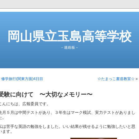
岡山県立玉島高等学校
－連絡板－
«
修学旅行(関東方面)4日目
☆たまっこ書道教室☆
»
受験に向けて 〜大切なメモリー〜
こんにちは、広報委員です。
先月５月は中間テストがあり、３年生はマーク模試、実力テストがありまし
た。
私は苦手な英語の勉強をしました。いい結果が残せるように勉強したいと思
います。