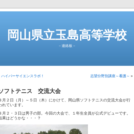
岡山県立玉島高等学校
－連絡板－
«
ハイパーサイエンスラボ！
志望分野別講座～看護～
»
ソフトテニス 交流大会
８月２日（月）～５日（木）にかけて、岡山県ソフトテニスの交流大会が行
われています。
８月２・３日は男子の部。今回の大会で、１年生全員が公式デビューです。
結果はどうかな・・・？