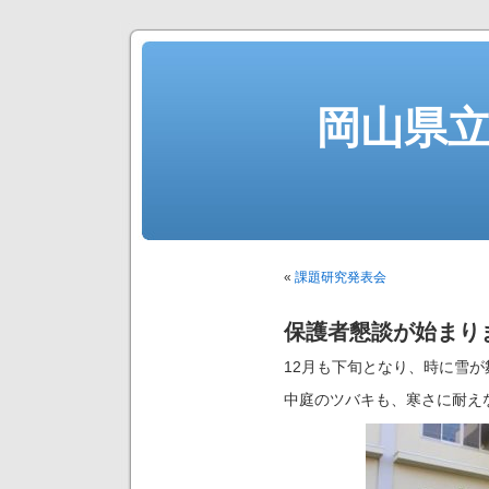
岡山県
«
課題研究発表会
保護者懇談が始まり
12月も下旬となり、時に雪
中庭のツバキも、寒さに耐え