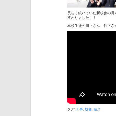
長らく続いていた新校舎の長
変わりました！！
本校生徒の川上さん、竹正さ
タグ:
工事
,
校舎
,
紹介