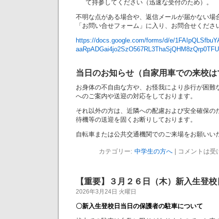
て持参してください（迅速な受付のため）。
不明な点がある場合や、返信メールが届かない場
「お問い合せフォーム」に入り、お問合せくださ
https://docs.google.com/forms/d/e/1FAIpQLSfbuY
aaRpADGai4jo2SzO567RL3ThaSjQHM8zQrp0TFU
当日のお知らせ（自家用車での来校は
お身体の不自由な方や、お怪我により歩行が困難
へのご案内や送迎の対応をしております。
それ以外の方は、近隣への配慮および安全確保の
待機等の送迎を固くお断りしております。
自転車または公共交通機関でのご来場をお願いい
カテゴリー:
中学生の方へ
|
コメントは受
【重要】３月２６日（木）新入生登校
2026年3月24日 火曜日
〇新入生登校日当日の保護者の駐車について