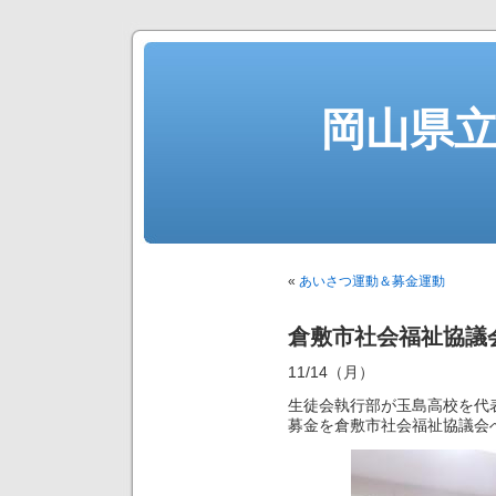
岡山県
«
あいさつ運動＆募金運動
倉敷市社会福祉協議
11/14（月）
生徒会執行部が玉島高校を代
募金を倉敷市社会福祉協議会