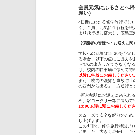
全員元気にふるさとへ帰
願い）
4日間にわたる修学旅行でし
く、全員、元気に全行程を終
より飛行機に搭乗し、広島空
【保護者の皆様へ：お迎えに関
学校への到着は18:30を予
る場合、以下の点にご協力を
○バスの出入りができなくな
は、校内の駐車場に停めて待
以降に学校にお越しください
また、校内の混雑と事故防止
の西門から出る」一方通行と
○新倉敷駅にお迎えに来られ
め、駅ロータリー等に停めて
19:00以降に駅にお越しくだ
スムーズで安全な解散のため
し上げます。
この4日間、修学旅行特設ブ
いました。大きく成長し、た