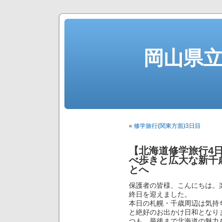
岡山県
«
修学旅行(関東方面)3日目
【北海道修学旅行4
べ歩きと広大な新千
とへ
保護者の皆様、こんにちは。
終日を迎えました。
本日の札幌・千歳周辺は気持ち
と絶好のお出かけ日和となり
つも、最後まで北海道の魅力