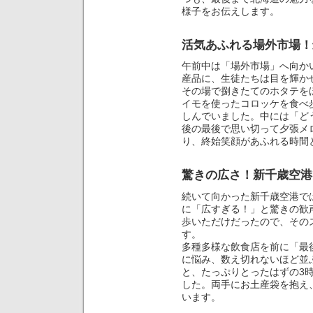
様子をお伝えします。
活気あふれる場外市場！
午前中は「場外市場」へ向か
産品に、生徒たちは目を輝か
その場で捌きたてのホタテを
イモを使ったコロッケを食べ
しんでいました。中には「ど
後の最後で思い切って夕張メ
り、終始笑顔があふれる時間
驚きの広さ！新千歳空港
続いて向かった新千歳空港で
に「広すぎる！」と驚きの歓
歩いただけだったので、その
す。
多種多様な飲食店を前に「最
に悩み、数え切れないほど並
と、たっぷりとったはずの3
した。両手にお土産袋を抱え
います。