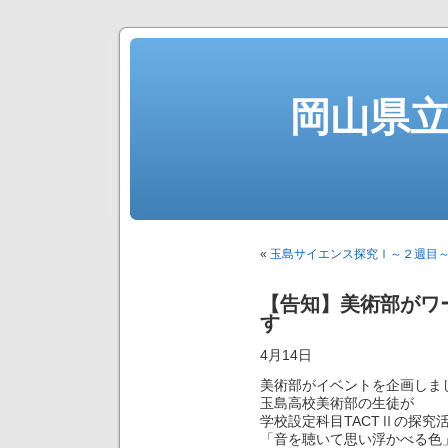
岡山県
«
玉島サイエンス探究Ⅰ～２週目
【告知】美術部がワ
す
4月14日
美術部がイベントを企画しま
玉島高校美術部の生徒が
学校設定科目TACTⅡの探究
「音を聴いて思い浮かべる色