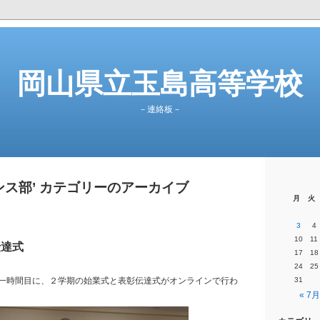
岡山県立玉島高等学校
－連絡板－
ンス部’ カテゴリーのアーカイブ
月
火
3
4
10
11
伝達式
17
18
24
25
一時間目に、２学期の始業式と表彰伝達式がオンラインで行わ
31
« 7月