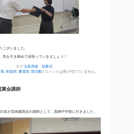
うございました。
。気を引き締めて頑張っていきましょう！
タグ:
玉島高校 始業式
ス部
,
剣道部
,
書道部
,
部活動
|
コメントは受け付けていません。
鑑賞会講師
生10名が芸術鑑賞会の講師として、黒崎中学校に行きました。