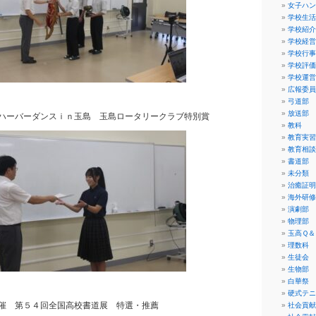
女子ハン
学校生活
学校紹介
学校経営
学校行事
学校評価
学校運営
広報委員
弓道部
放送部
ハーバーダンスｉｎ玉島 玉島ロータリークラブ特別賞
教科
教育実習
教育相談
書道部
未分類
治癒証明
海外研修
演劇部
物理部
玉高Ｑ＆
理数科
生徒会
生物部
白華祭
硬式テニ
催 第５４回全国高校書道展 特選・推薦
社会貢献