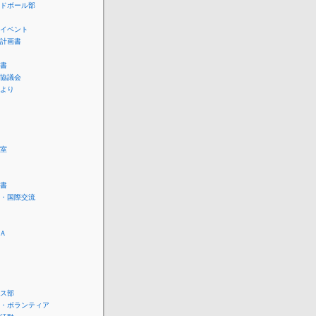
ドボール部
イベント
計画書
書
協議会
より
室
書
・国際交流
Ａ
ス部
・ボランティア