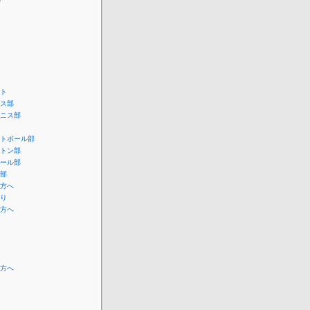
ー
ト
ス部
ニス部
トボール部
トン部
ール部
部
方へ
り
方へ
方へ