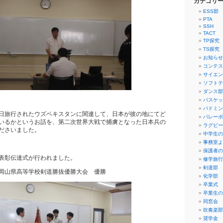
カテゴリ
ESS部
PTA
SSH
TACT
TP探究
TS探究
お知らせ
コンテス
サイエン
ソフトテ
ダンス部
バスケッ
バドミン
日旅行されたウズベキスタンに関連して、日本が彼の地にてど
バレーボ
いるかというお話を、第二次世界大戦で捕虜となった日本兵の
ラグビー
ださいました。
中学生の
事務室よ
保護者の
表彰伝達式が行われました。
修学旅行
剣道部
岡山県高等学校剣道勝抜優勝大会 優勝
化学部
卒業式
卒業生の
同窓会
吹奏楽部
奨学金