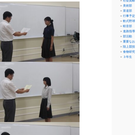
社会貢献
美術部
茶道部
行事予定
軟式野球
軽音部
進路指導
部活動
重要なお
陸上競技
食物研究
３年生