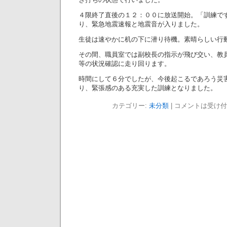
４限終了直後の１２：００に放送開始。「訓練で
り、緊急地震速報と地震音が入りました。
生徒は速やかに机の下に潜り待機。素晴らしい行
その間、職員室では副校長の指示が飛び交い、教
等の状況確認に走り回ります。
時間にして６分でしたが、今後起こるであろう災
り、緊張感のある充実した訓練となりました。
カテゴリー:
未分類
|
コメントは受け付